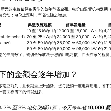
35 新元的电价估算各房型的首年节省金额。电价由监管机构定期
价变动；电价上涨时，节省也随之增加。
型
典型系统规模
首年发电量
10 至 15 kWp
约 12,000 至 18,000 kWh
约 4,2
-detached）
20 至 25 kWp
约 24,000 至 30,000 kWh
约 8,4
alow）
30 至 50 kWp
约 36,000 至 60,000 kWh
约 12,
50 至 80 kWp
约 60,000 至 96,000 kWh
约 21,
您的专属数字。确切金额取决于您的用电习惯、白天在家的程度
下的金额会逐年增加？
东南亚前列，且长期呈上升趋势。您每抵消一度电网用电，省下
一套面板省下的钱就越多。
 2% 至 3% 电价涨幅计算，今天每年省
10,000 