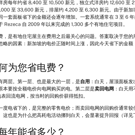
年约省 8,400 至 10,500 新元，独立式洋房约 12,600 至 2
,000 至 33,600 新元，排屋约 4,200 至 6,300 新元。由
一套面板省下的金额还会逐年增加。一套系统通常在 3 至 6 
ezeca 自 2009 年以来完成的 1,300 多个有地住宅项目。
费，是有地住宅屋主在费用之后最关心的问题。答案取决于您的
忽略的因素：新加坡的电价正随时间上涨，因此今天省下的金额，只
何为您省电费？
有两层。第一层、也是最大的一层，是
自用
：白天，屋顶面板发
原本要按全额电价向电网购买的电。第二层是
卖回电网
：白天用
的双向电表回流电网，按当时的回购价获得抵扣。
一度电省下的，是完整的零售电价；而卖回电网的回购价通常较
。这也是为什么把高耗电活动挪到白天，会显著提升回报（详见
每年能省多少？