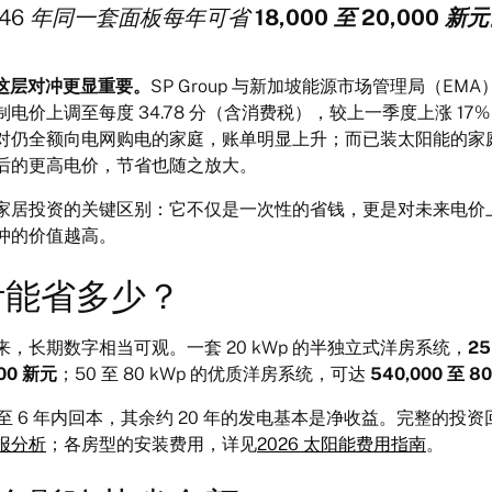
046 年同一套面板每年可省
18,000 至 20,000 新元
起，这层对冲更显重要。
SP Group 与新加坡能源市场管理局（EMA
管制电价上调至每度 34.78 分（含消费税），较上一季度上涨 1
对仍全额向电网购电的家庭，账单明显上升；而已装太阳能的家
后的更高电价，节省也随之放大。
家居投资的关键区别：它不仅是一次性的省钱，更是对未来电价
冲的价值越高。
累计能省多少？
，长期数字相当可观。一套 20 kWp 的半独立式洋房系统，
2
000 新元
；50 至 80 kWp 的优质洋房系统，可达
540,000 至 8
 至 6 年内回本，其余约 20 年的发电基本是净收益。完整的投
报分析
；各房型的安装费用，详见
2026 太阳能费用指南
。