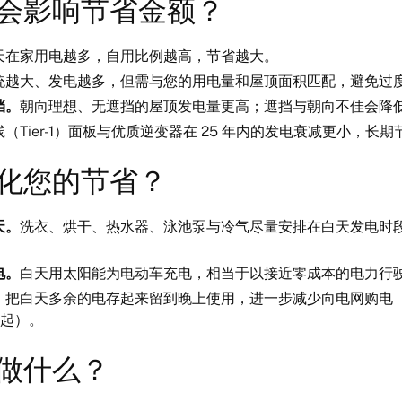
会影响节省金额？
天在家用电越多，自用比例越高，节省越大。
统越大、发电越多，但需与您的用电量和屋顶面积匹配，避免过
挡。
朝向理想、无遮挡的屋顶发电量更高；遮挡与朝向不佳会降
线（Tier-1）面板与优质逆变器在 25 年内的发电衰减更小，长
化您的节省？
天。
洗衣、烘干、热水器、泳池泵与冷气尽量安排在白天发电时
电。
白天用太阳能为电动车充电，相当于以接近零成本的电力行
。
把白天多余的电存起来留到晚上使用，进一步减少向电网购电
新元起）。
做什么？